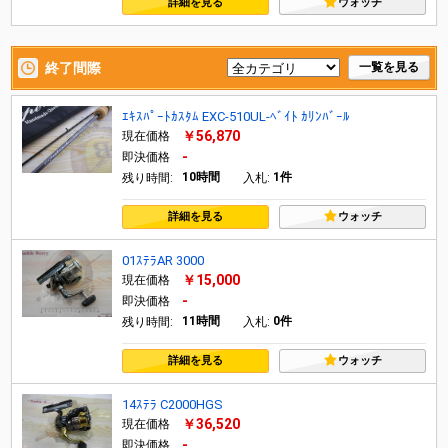
詳細を見る
ウォッチ
終了間際
一覧を見る
ｴｷｽﾊﾟｰﾄｶｽﾀﾑ EXC-510UL-ﾍﾞｲﾄ ｶﾘﾝﾊﾞｰﾙ
￥56,870
現在価格
-
即決価格
10時間
1件
残り時間:
入札:
詳細を見る
ウォッチ
01ｽﾃﾗAR 3000
￥15,000
現在価格
-
即決価格
11時間
0件
残り時間:
入札:
詳細を見る
ウォッチ
14ｽﾃﾗ C2000HGS
￥36,520
現在価格
-
即決価格