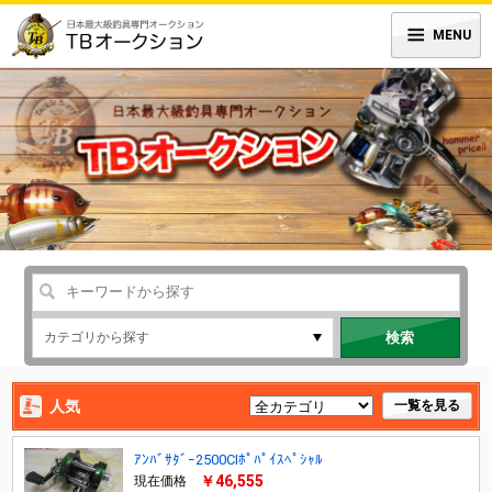
MENU
検索
人気
一覧を見る
ｱﾝﾊﾞｻﾀﾞｰ2500CIﾎﾟﾊﾟｲｽﾍﾟｼｬﾙ
￥46,555
現在価格