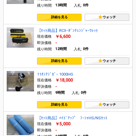
13時間
0件
残り時間:
入札:
詳細を見る
ウォッチ
【ｾｯﾄ商品】RCｶｰﾎﾞﾝﾁｪﾝｼﾞｬｰﾜﾚｯﾄ
￥6,600
現在価格
-
即決価格
12時間
0件
残り時間:
入札:
詳細を見る
ウォッチ
11ｵｼｱｼﾞｶﾞｰ 1000HG
￥18,000
現在価格
-
即決価格
9時間
0件
残り時間:
入札:
詳細を見る
ウォッチ
【ｾｯﾄ商品】ﾊｲﾄﾞｱｯﾌﾟ ﾌｰｼｬHS/NSｾｯﾄ
￥5,000
現在価格
-
即決価格