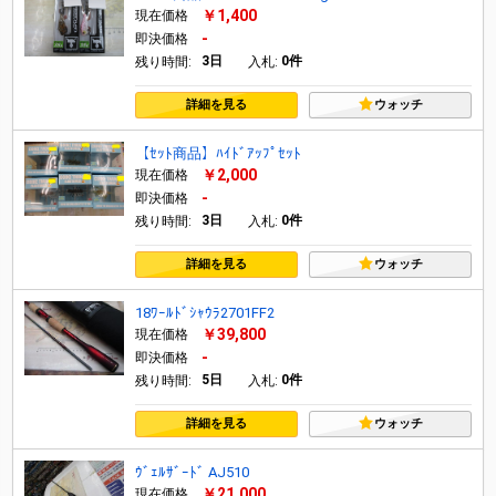
￥1,400
現在価格
-
即決価格
3日
0件
残り時間:
入札:
詳細を見る
ウォッチ
【ｾｯﾄ商品】ﾊｲﾄﾞｱｯﾌﾟｾｯﾄ
￥2,000
現在価格
-
即決価格
3日
0件
残り時間:
入札:
詳細を見る
ウォッチ
18ﾜｰﾙﾄﾞｼｬｳﾗ2701FF2
￥39,800
現在価格
-
即決価格
5日
0件
残り時間:
入札:
詳細を見る
ウォッチ
ｳﾞｪﾙｻﾞｰﾄﾞ AJ510
￥21,000
現在価格