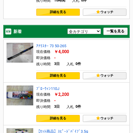
10時間
0件
残り時間:
入札:
詳細を見る
ウォッチ
新着
一覧を見る
ｱﾅﾘｽﾀｰ 73 50-265
￥4,000
現在価格
-
即決価格
3日
0件
残り時間:
入札:
詳細を見る
ウォッチ
ﾌﾞﾛｰｳｨﾝ110J
￥2,200
現在価格
-
即決価格
3日
0件
残り時間:
入札:
詳細を見る
ウォッチ
【ｾｯﾄ商品】ｽﾋﾟｰﾄﾞﾊﾞｲﾌﾞ3.5g