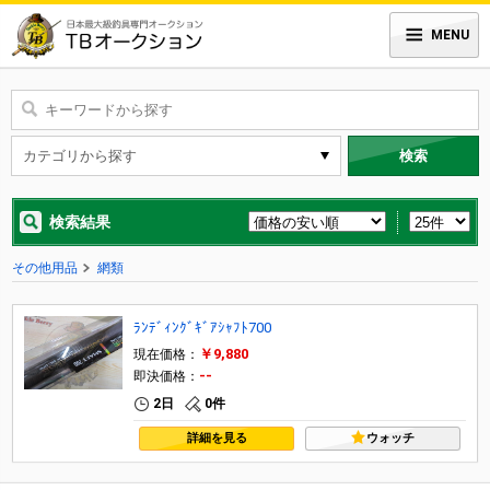
MENU
検索
検索結果
その他用品
網類
ﾗﾝﾃﾞｨﾝｸﾞｷﾞｱｼｬﾌﾄ700
￥9,880
現在価格：
--
即決価格：
2日
0件
詳細を見る
ウォッチ