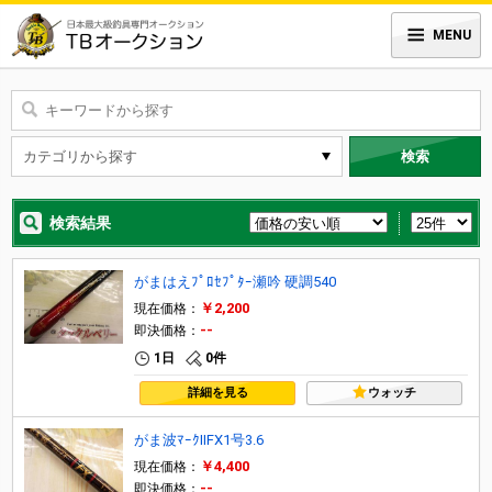
MENU
検索
検索結果
がまはえﾌﾟﾛｾﾌﾟﾀｰ瀬吟 硬調540
￥2,200
現在価格：
--
即決価格：
1日
0件
詳細を見る
ウォッチ
がま波ﾏｰｸⅡFX1号3.6
￥4,400
現在価格：
--
即決価格：