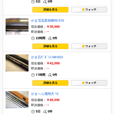
5日
0件
詳細を見る
ウォッチ
がま渓流星煌峰RⅡ 610
￥35,000
現在価格：
--
即決価格：
22時間
0件
詳細を見る
ウォッチ
がま石ｷﾞｶﾞｼｽ MH525
￥42,000
現在価格：
--
即決価格：
11時間
0件
詳細を見る
ウォッチ
がまへら飛翔天 12
￥45,595
現在価格：
--
即決価格：
5日
0件