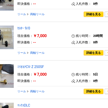
--
即決価格：
入札件数：
0件
リール
両軸リール
詳細を見る
ｾﾈﾀｰ 9/0
￥7,000
現在価格：
残り時間：
20時間
--
即決価格：
入札件数：
0件
リール
両軸リール
詳細を見る
ﾐﾘｵﾈｱCV-Z 250SF
￥7,000
現在価格：
残り時間：
5日
--
即決価格：
入札件数：
0件
リール
両軸リール
詳細を見る
ﾏｯｸｽDLC