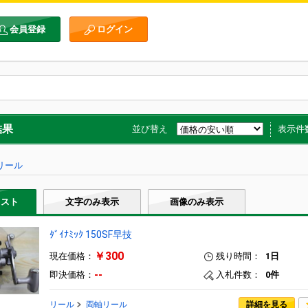
会員登録
ログイン
結果
並び替え
表示件
リール
リスト
文字のみ表示
画像のみ表示
ﾀﾞｲﾅﾐｯｸ 150SF早技
￥300
現在価格：
残り時間：
1日
--
即決価格：
入札件数：
0件
リール
両軸リール
詳細を見る