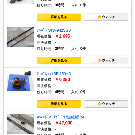
3時間
0件
残り時間:
入札:
詳細を見る
ウォッチ
ｿﾙﾊﾟﾗ SPX-942SSJ
￥2,695
現在価格
-
即決価格
2時間
0件
残り時間:
入札:
詳細を見る
ウォッチ
21ﾊﾞﾙｹｯﾀBB 150HG
￥9,350
現在価格
-
即決価格
4時間
0件
残り時間:
入札:
詳細を見る
ウォッチ
AWｱﾄﾞﾊﾞｲｻﾞｰPM波紋鯉 24
￥47,000
現在価格
-
即決価格