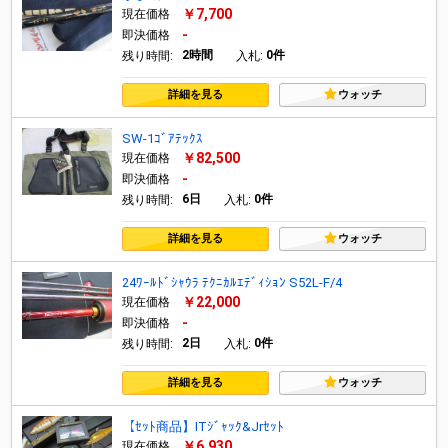
￥7,700
現在価格
-
即決価格
2時間
0件
残り時間:
入札:
詳細を見る
ウォッチ
SW-1ｺﾞｱﾃｯｸｽ
￥82,500
現在価格
-
即決価格
6日
0件
残り時間:
入札:
詳細を見る
ウォッチ
24ﾜｰﾙﾄﾞｼｬｳﾗ ﾃｸﾆｶﾙｴﾃﾞｨｼｮﾝ S52L-F/4
￥22,000
現在価格
-
即決価格
2日
0件
残り時間:
入札:
詳細を見る
ウォッチ
【ｾｯﾄ商品】ITｼﾞｬｯｸ&Jrｾｯﾄ
￥6,930
現在価格