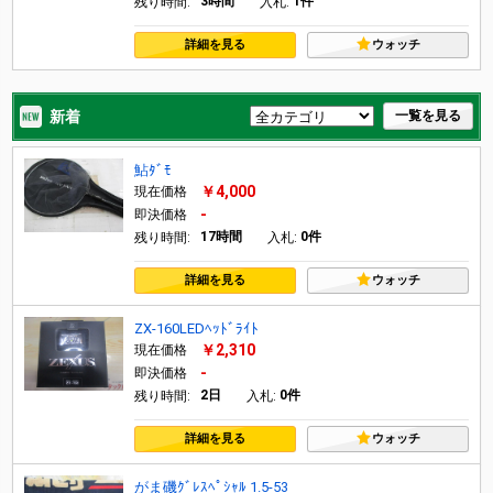
3時間
1件
残り時間:
入札:
詳細を見る
ウォッチ
新着
一覧を見る
鮎ﾀﾞﾓ
￥4,000
現在価格
-
即決価格
17時間
0件
残り時間:
入札:
詳細を見る
ウォッチ
ZX-160LEDﾍｯﾄﾞﾗｲﾄ
￥2,310
現在価格
-
即決価格
2日
0件
残り時間:
入札:
詳細を見る
ウォッチ
がま磯ｸﾞﾚｽﾍﾟｼｬﾙ 1.5-53