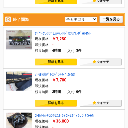
詳細を見る
ウォッチ
終了間際
一覧を見る
ﾀｲﾆｰｸﾗｯｼｭLowﾗｯﾄﾞｾﾝｽｺﾗﾎﾞ#NNF
￥7,250
現在価格
-
即決価格
4時間
3件
残り時間:
入札:
詳細を見る
ウォッチ
がま磯ｸﾞﾚｽﾍﾟｼｬﾙ 1.5-53
￥7,700
現在価格
-
即決価格
2時間
0件
残り時間:
入札:
詳細を見る
ウォッチ
24ｶﾙｶｯﾀｺﾝｸｴｽﾄ ｼｬﾛｰｴﾃﾞｨｼｮﾝ 30HG
￥36,000
現在価格
-
即決価格