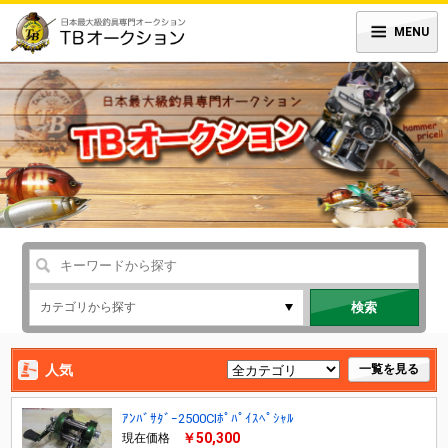
MENU
検索
人気
一覧を見る
ｱﾝﾊﾞｻﾀﾞｰ2500CIﾎﾟﾊﾟｲｽﾍﾟｼｬﾙ
￥50,300
現在価格