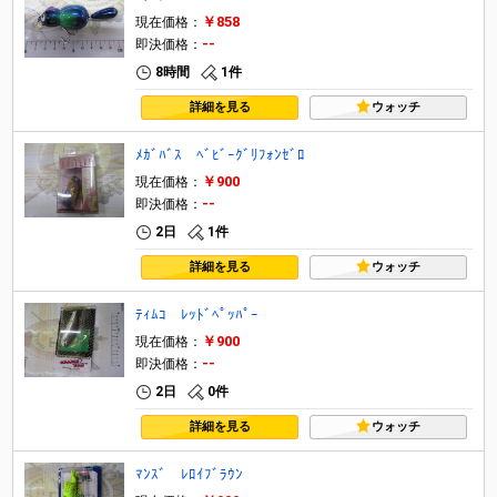
￥858
現在価格：
--
即決価格：
8時間
1件
詳細を見る
ウォッチ
ﾒｶﾞﾊﾞｽ ﾍﾞﾋﾞｰｸﾞﾘﾌｫﾝｾﾞﾛ
￥900
現在価格：
--
即決価格：
2日
1件
詳細を見る
ウォッチ
ﾃｨﾑｺ ﾚｯﾄﾞﾍﾟｯﾊﾟｰ
￥900
現在価格：
--
即決価格：
2日
0件
詳細を見る
ウォッチ
ﾏﾝｽﾞ ﾚﾛｲﾌﾞﾗｳﾝ