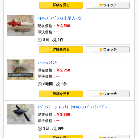
詳細を見る
ウォッチ
ﾊﾄﾘｰｽﾞｽﾍﾟｼｬﾙ土星人･女
￥2,500
現在価格：
--
即決価格：
5日
1件
詳細を見る
ウォッチ
ﾉｰﾈｰﾑｸﾗﾝｸ
￥2,750
現在価格：
--
即決価格：
8時間
0件
詳細を見る
ウォッチ
ｱﾍﾞﾝﾀｸﾛｰﾗｰRSﾁｷｰﾀ#AC-33ﾌﾞﾗｯｸﾚｲﾌﾞﾝ
￥3,300
現在価格：
--
即決価格：
1日
0件