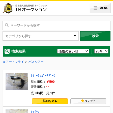
MENU
検索
検索結果
ルアー・フライ
バスルアー
ﾀｲﾆｰﾁｬｶﾞｰｽﾌﾟｰｸ
￥500
現在価格：
--
即決価格：
8時間
1件
詳細を見る
ウォッチ
ｱﾗｲｸﾝ