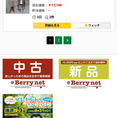
￥17,100
現在価格：
--
即決価格：
2日
2件
詳細を見る
ウォッチ
1
2