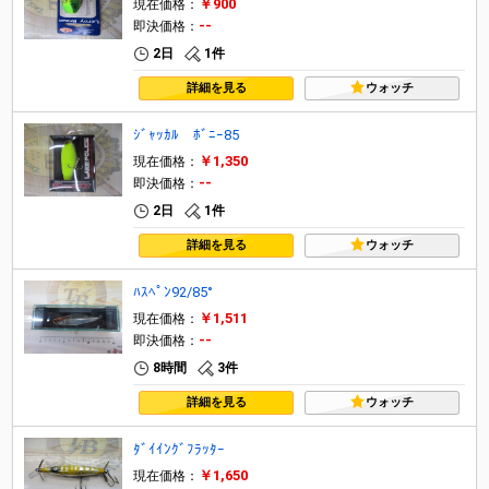
￥900
現在価格：
--
即決価格：
2日
1件
詳細を見る
ウォッチ
ｼﾞｬｯｶﾙ ﾎﾞﾆｰ85
￥1,350
現在価格：
--
即決価格：
2日
1件
詳細を見る
ウォッチ
ﾊｽﾍﾟﾝ92/85°
￥1,511
現在価格：
--
即決価格：
8時間
3件
詳細を見る
ウォッチ
ﾀﾞｲｲﾝｸﾞﾌﾗｯﾀｰ
￥1,650
現在価格：