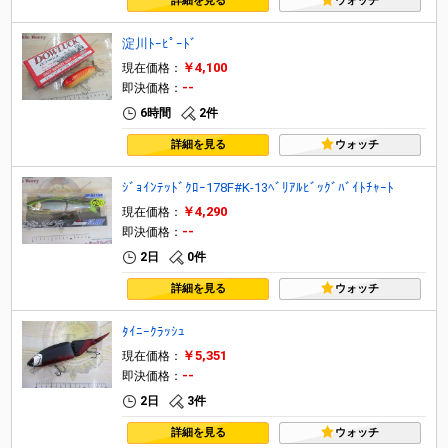
詳細を見る
ウォッチ
淀川ﾄｰﾋﾟｰﾄﾞ
￥4,100
現在価格：
--
即決価格：
6時間
2件
詳細を見る
ウォッチ
ｼﾞｮｲﾝﾃｯﾄﾞｸﾛｰ178F#K-13ﾍﾞﾘｱﾙﾋﾞｯｸﾞﾊﾞｲﾄﾁｬｰﾄ
￥4,290
現在価格：
--
即決価格：
2日
0件
詳細を見る
ウォッチ
ﾀｲﾆｰｸﾗｯｼｭ
￥5,351
現在価格：
--
即決価格：
2日
3件
詳細を見る
ウォッチ