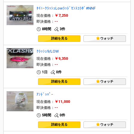
ﾀｲﾆｰｸﾗｯｼｭLowﾗｯﾄﾞｾﾝｽｺﾗﾎﾞ#NNF
￥7,250
現在価格：
--
即決価格：
8時間
3件
詳細を見る
ウォッチ
ｸﾗｯｼｭ9/LOW
￥9,350
現在価格：
--
即決価格：
1日
0件
詳細を見る
ウォッチ
ｱﾝﾄﾞｯﾊﾟｰ
￥11,000
現在価格：
--
即決価格：
5時間
0件
詳細を見る
ウォッチ