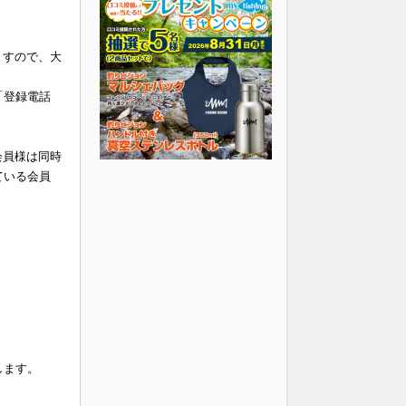
ますので、大
「登録電話
会員様は同時
ている会員
します。