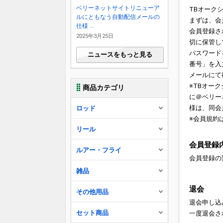
ベリーネットサイトリニューア
TBオーク
ルにともなう自動配信メールの
まずは、会
仕様 ...
会員登録さ
2025年3月25日
切に保管し
パスワード
ニュースをもっと見る
番号」を入
メールにて
※TBオー
商品カテゴリ
に＠ベリー
様は、同会
ロッド
※会員規約
リール
会員登録
ルアー・フライ
会員登録の
雑品
退会
その他用品
退会申し込
セット商品
一度退会さ