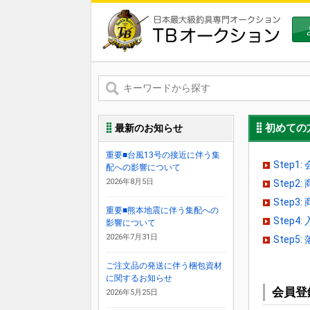
初めての
最新のお知らせ
重要■台風13号の接近に伴う集
Step1
配への影響について
2026年8月5日
Step2
Step
重要■熊本地震に伴う集配への
Step4
影響について
2026年7月31日
Step5
ご注文品の発送に伴う梱包資材
に関するお知らせ
会員登
2026年5月25日