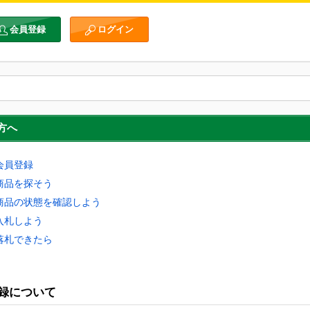
会員登録
ログイン
方へ
: 会員登録
: 商品を探そう
3: 商品の状態を確認しよう
: 入札しよう
: 落札できたら
録について