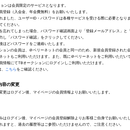
ションは会員限定のサービスとなります。
員登録（入会金、年会費無料）をお願いいたします。
れました、ユーザーID・パスワードは各種サービスを受ける際に必要となり
てください。
を忘れてしまった場合、パスワード確認画面より「登録メールアドレス」と
力し「パスワード確認」をクリックしてください。
後ほどパスワードをご連絡いたします。
クションの会員は、＠ベリーネットの会員と同一のため、新規会員登録された
ネットもご利用いただけます。また、既に＠ベリーネットをご利用いただい
員情報にてTBオークションにログインしご利用いただけます。
は、
こちら
をご確認ください。
内容の変更
変更はログイン後、マイページの会員情報よりお願いいたします。
みはログイン後、マイページの会員登録解除よりお客様ご自身でお願いいた
れますと、過去の履歴等はご参照いただけませんので、ご注意ください。