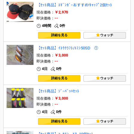
【ｾｯﾄ商品】ｴｷﾞﾝｶﾞｰおすすめ!ｷｬｯﾌﾟ2個ｾｯﾄ
￥2,970
現在価格：
--
即決価格：
4時間
0件
詳細を見る
ウォッチ
【ｾｯﾄ商品】ｲﾄｳｸﾗﾌﾄ/ｴﾐｼ50SD ①
￥3,000
現在価格：
--
即決価格：
4日
0件
詳細を見る
ウォッチ
【ｾｯﾄ商品】ｼﾞｰﾊﾞｯﾊｾｯﾄ
￥3,000
現在価格：
--
即決価格：
4日
0件
詳細を見る
ウォッチ