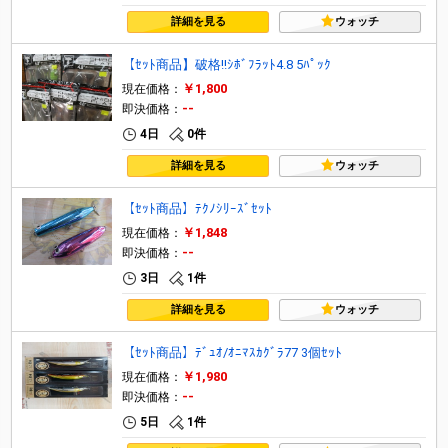
詳細を見る
ウォッチ
【ｾｯﾄ商品】破格!!ｼﾎﾞﾌﾗｯﾄ4.8 5ﾊﾟｯｸ
￥1,800
現在価格：
--
即決価格：
4日
0件
詳細を見る
ウォッチ
【ｾｯﾄ商品】ﾃｸﾉｼﾘｰｽﾞｾｯﾄ
￥1,848
現在価格：
--
即決価格：
3日
1件
詳細を見る
ウォッチ
【ｾｯﾄ商品】ﾃﾞｭｵ/ｵﾆﾏｽｶｸﾞﾗ77 3個ｾｯﾄ
￥1,980
現在価格：
--
即決価格：
5日
1件