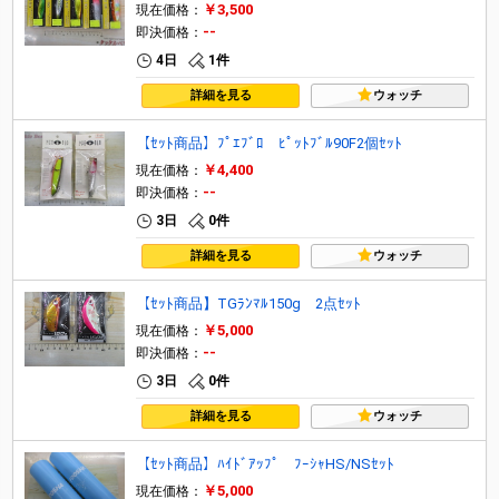
￥3,500
現在価格：
--
即決価格：
4日
1件
詳細を見る
ウォッチ
【ｾｯﾄ商品】ﾌﾟｴﾌﾞﾛ ﾋﾟｯﾄﾌﾞﾙ90F2個ｾｯﾄ
￥4,400
現在価格：
--
即決価格：
3日
0件
詳細を見る
ウォッチ
【ｾｯﾄ商品】TGﾗﾝﾏﾙ150g 2点ｾｯﾄ
￥5,000
現在価格：
--
即決価格：
3日
0件
詳細を見る
ウォッチ
【ｾｯﾄ商品】ﾊｲﾄﾞｱｯﾌﾟ ﾌｰｼｬHS/NSｾｯﾄ
￥5,000
現在価格：