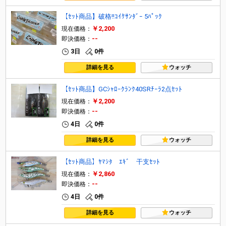
【ｾｯﾄ商品】破格!!ｺｲｹｻﾝﾀﾞｰ 5ﾊﾟｯｸ
￥2,200
現在価格：
--
即決価格：
3日
0件
詳細を見る
ウォッチ
【ｾｯﾄ商品】GCｼｬﾛｰｸﾗﾝｸ40SRﾁｰﾗ2点ｾｯﾄ
￥2,200
現在価格：
--
即決価格：
4日
0件
詳細を見る
ウォッチ
【ｾｯﾄ商品】ﾔﾏｼﾀ ｴｷﾞ 干支ｾｯﾄ
￥2,860
現在価格：
--
即決価格：
4日
0件
詳細を見る
ウォッチ