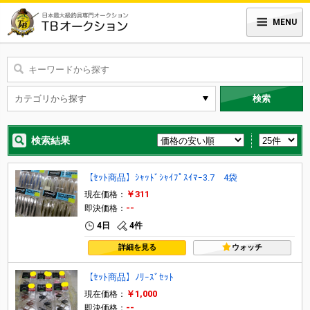
MENU
検索
検索結果
【ｾｯﾄ商品】ｼｬｯﾄﾞｼｬｲﾌﾟｽｲﾏｰ3.7 4袋
￥311
現在価格：
--
即決価格：
4日
4件
詳細を見る
ウォッチ
【ｾｯﾄ商品】ﾉﾘｰｽﾞｾｯﾄ
￥1,000
現在価格：
--
即決価格：