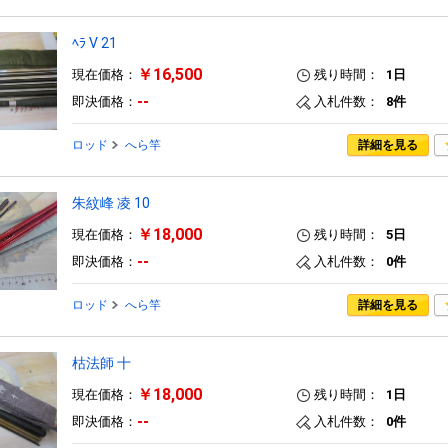
ﾍﾗ V 21
￥16,500
現在価格：
残り時間：
1日
--
即決価格：
入札件数：
8件
ロッド
へら竿
詳細を見る
朱紋峰 凌 10
￥18,000
現在価格：
残り時間：
5日
--
即決価格：
入札件数：
0件
ロッド
へら竿
詳細を見る
枯法師 十
￥18,000
現在価格：
残り時間：
1日
--
即決価格：
入札件数：
0件