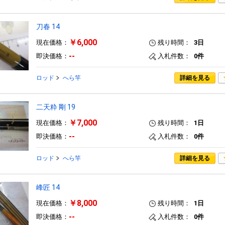
刀春 14
￥6,000
現在価格：
残り時間：
3日
--
即決価格：
入札件数：
0件
ロッド
へら竿
詳細を見る
二天粋 剛 19
￥7,000
現在価格：
残り時間：
1日
--
即決価格：
入札件数：
0件
ロッド
へら竿
詳細を見る
峰匠 14
￥8,000
現在価格：
残り時間：
1日
--
即決価格：
入札件数：
0件