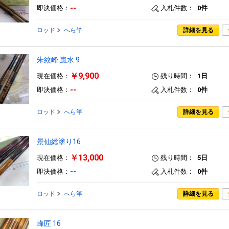
--
即決価格：
入札件数：
0件
ロッド
へら竿
詳細を見る
朱紋峰 嵐水 9
￥9,900
現在価格：
残り時間：
1日
--
即決価格：
入札件数：
0件
ロッド
へら竿
詳細を見る
景仙総塗り16
￥13,000
現在価格：
残り時間：
5日
--
即決価格：
入札件数：
0件
ロッド
へら竿
詳細を見る
峰匠 16