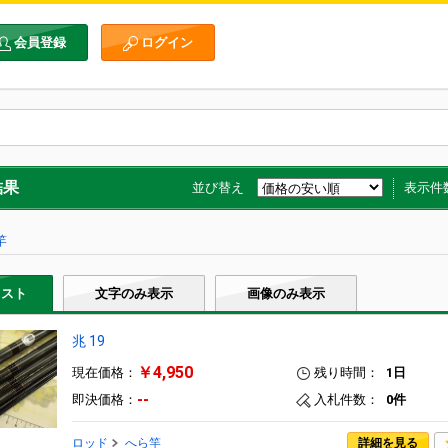
会員登録
ログイン
結果
並び替え
表示件
竿
リスト
文字のみ表示
画像のみ表示
兆 19
￥4,950
現在価格：
残り時間：
1日
--
即決価格：
入札件数：
0件
ロッド
へら竿
詳細を見る