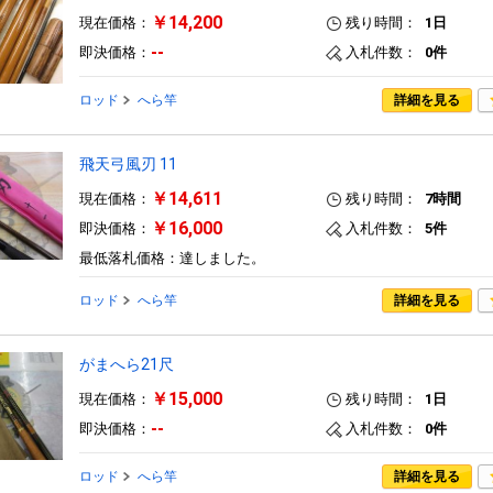
￥14,200
現在価格：
残り時間：
1日
--
即決価格：
入札件数：
0件
ロッド
へら竿
詳細を見る
飛天弓風刃 11
￥14,611
現在価格：
残り時間：
7時間
￥16,000
即決価格：
入札件数：
5件
最低落札価格：達しました。
ロッド
へら竿
詳細を見る
がまへら21尺
￥15,000
現在価格：
残り時間：
1日
--
即決価格：
入札件数：
0件
ロッド
へら竿
詳細を見る