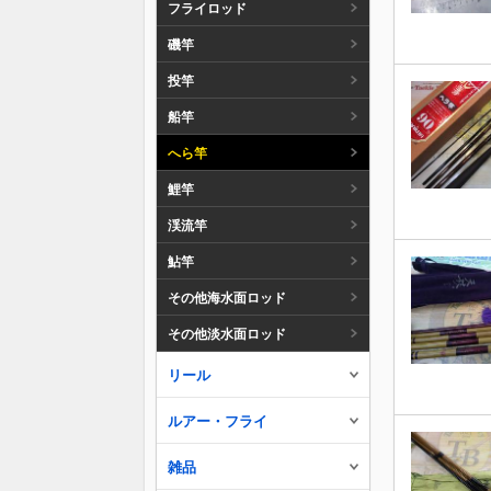
フライロッド
磯竿
投竿
船竿
へら竿
鯉竿
渓流竿
鮎竿
その他海水面ロッド
その他淡水面ロッド
リール
ルアー・フライ
雑品