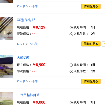
ロッド
へら竿
詳細を見る
CG別作兆 15
￥8,129
現在価格：
残り時間：
6日
--
即決価格：
入札件数：
0件
ロッド
へら竿
詳細を見る
天鼓630
￥8,900
現在価格：
残り時間：
1日
--
即決価格：
入札件数：
0件
ロッド
へら竿
詳細を見る
二代目枯法師 8
￥9,000
現在価格：
残り時間：
3日