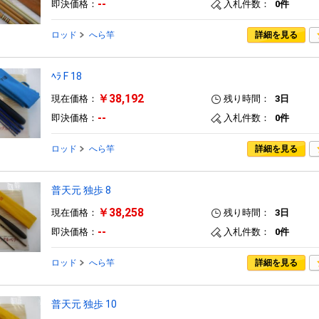
--
即決価格：
入札件数：
0件
ロッド
へら竿
詳細を見る
ﾍﾗ F 18
￥38,192
現在価格：
残り時間：
3日
--
即決価格：
入札件数：
0件
ロッド
へら竿
詳細を見る
普天元 独歩 8
￥38,258
現在価格：
残り時間：
3日
--
即決価格：
入札件数：
0件
ロッド
へら竿
詳細を見る
普天元 独歩 10