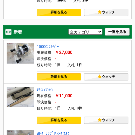
15時間
2件
残り時間:
入札:
詳細を見る
ウォッチ
新着
一覧を見る
1500C ｼﾙﾊﾞｰ
￥27,000
現在価格
-
即決価格
1日
1件
残り時間:
入札:
詳細を見る
ウォッチ
ｱｷｽｺ7'#3
￥11,000
現在価格
-
即決価格
1日
0件
残り時間:
入札:
詳細を見る
ウォッチ
BPｸﾞﾘｯﾌﾟｸﾗﾝｸ ｺﾙｸ