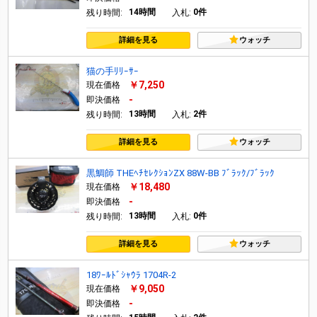
14時間
0件
残り時間:
入札:
詳細を見る
ウォッチ
猫の手ﾘﾘｰｻｰ
￥7,250
現在価格
-
即決価格
13時間
2件
残り時間:
入札:
詳細を見る
ウォッチ
黒鯛師 THEﾍﾁｾﾚｸｼｮﾝZX 88W-BB ﾌﾞﾗｯｸ/ﾌﾞﾗｯｸ
￥18,480
現在価格
-
即決価格
13時間
0件
残り時間:
入札:
詳細を見る
ウォッチ
18ﾜｰﾙﾄﾞｼｬｳﾗ 1704R-2
￥9,050
現在価格
-
即決価格