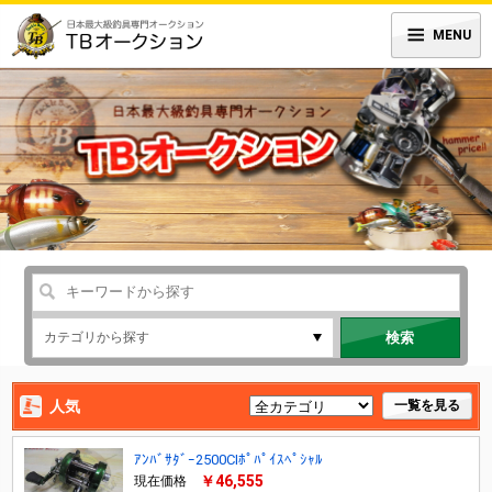
MENU
検索
人気
一覧を見る
ｱﾝﾊﾞｻﾀﾞｰ2500CIﾎﾟﾊﾟｲｽﾍﾟｼｬﾙ
￥46,555
現在価格