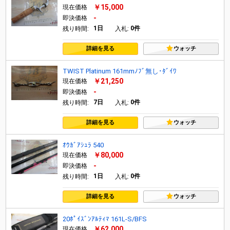
￥15,000
現在価格
-
即決価格
1日
0件
残り時間:
入札:
詳細を見る
ウォッチ
TWIST Platinum 161mmﾉﾌﾞ無し･ﾀﾞｲﾜ
￥21,250
現在価格
-
即決価格
7日
0件
残り時間:
入札:
詳細を見る
ウォッチ
ｵｳｶﾞｱｼｭﾗ 540
￥80,000
現在価格
-
即決価格
1日
0件
残り時間:
入札:
詳細を見る
ウォッチ
20ﾎﾟｲｽﾞﾝｱﾙﾃｨﾏ 161L-S/BFS
￥62,000
現在価格