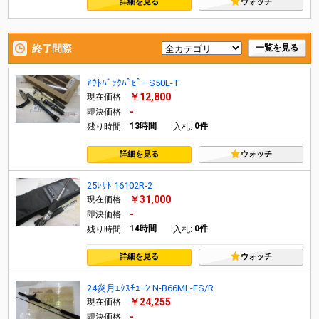
詳細を見る
ウォッチ
終了間際
一覧を見る
ｱｳﾄﾊﾞｯｸﾊﾟﾋﾟｰ S50L-T
￥12,800
現在価格
-
即決価格
13時間
0件
残り時間:
入札:
詳細を見る
ウォッチ
25ﾚｻﾄ 16102R-2
￥31,000
現在価格
-
即決価格
14時間
0件
残り時間:
入札:
詳細を見る
ウォッチ
24炎月ｴｸｽﾁｭｰﾝ N-B66ML-FS/R
￥24,255
現在価格
-
即決価格