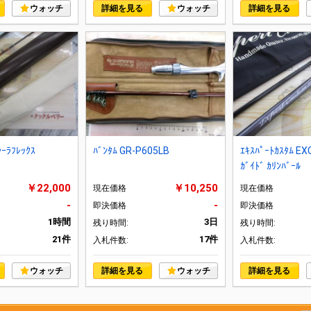
ウォッチ
詳細を見る
ウォッチ
詳細を見る
ｰﾗﾌﾚｯｸｽ
ﾊﾞﾝﾀﾑ GR-P605LB
ｴｷｽﾊﾟｰﾄｶｽﾀﾑ E
ｶﾞｲﾄﾞ ｶﾘﾝﾊﾞｰﾙ
￥22,000
￥10,250
現在価格
現在価格
-
-
即決価格
即決価格
1時間
3日
残り時間:
残り時間:
21件
17件
入札件数:
入札件数:
ウォッチ
詳細を見る
ウォッチ
詳細を見る