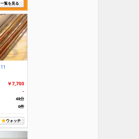
一覧を見る
11
￥7,700
-
48分
0件
ウォッチ