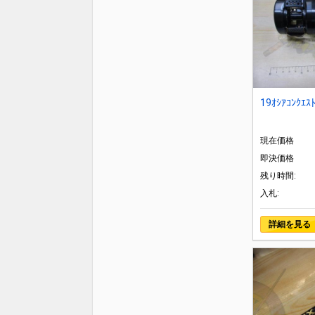
19ｵｼｱｺﾝｸｴｽ
現在価格
即決価格
残り時間:
入札:
詳細を見る