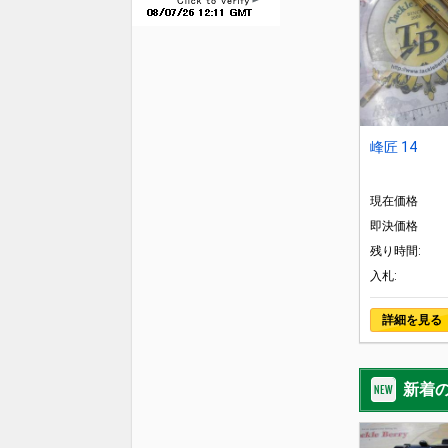
峰匠 14
現在価格
即決価格
残り時間:
入札:
詳細を見る
新着