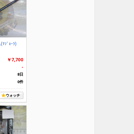
(ﾏｼﾞｮｰﾗ)
￥7,700
-
8日
0件
ウォッチ