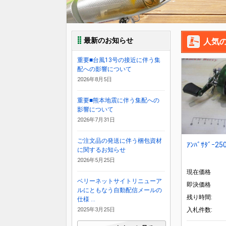
最新のお知らせ
人気
重要■台風13号の接近に伴う集
配への影響について
2026年8月5日
重要■熊本地震に伴う集配への
影響について
2026年7月31日
ご注文品の発送に伴う梱包資材
ｱﾝﾊﾞｻﾀﾞｰ250
に関するお知らせ
2026年5月25日
現在価格
ベリーネットサイトリニューア
即決価格
ルにともなう自動配信メールの
残り時間:
仕様 ...
2025年3月25日
入札件数: