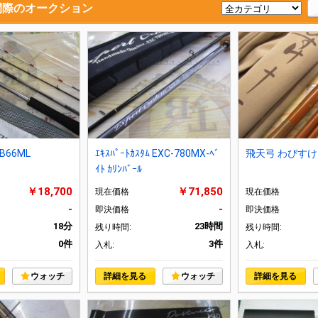
間際
のオークション
 B66ML
ｴｷｽﾊﾟｰﾄｶｽﾀﾑ EXC-780MX-ﾍﾞ
飛天弓 わびすけ 
ｲﾄ ｶﾘﾝﾊﾞｰﾙ
￥18,700
￥71,850
現在価格
現在価格
-
-
即決価格
即決価格
18分
23時間
残り時間:
残り時間:
0件
3件
入札:
入札:
ウォッチ
詳細を見る
ウォッチ
詳細を見る