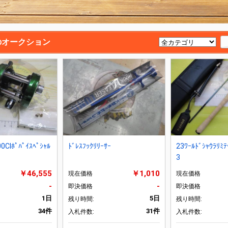
のオークション
0CIﾎﾟﾊﾟｲｽﾍﾟｼｬﾙ
ﾄﾞﾚｽﾌｯｸﾘﾘｰｻｰ
23ﾜｰﾙﾄﾞｼｬｳﾗﾘﾐﾃ
3
￥46,555
￥1,010
現在価格
現在価格
-
-
即決価格
即決価格
1日
5日
残り時間:
残り時間:
34件
31件
入札件数:
入札件数: