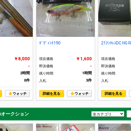
ﾀﾞｳﾞｨﾝﾁ190
21ｱﾝﾀﾚｽDC HG 
￥8,000
￥1,600
現在価格
現在価格
-
-
即決価格
即決価格
2時間
1時間
残り時間:
残り時間:
0件
3件
入札:
入札:
ウォッチ
詳細を見る
ウォッチ
詳細を見る
のオークション