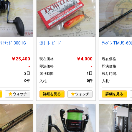
ﾄﾘﾐﾃｯﾄﾞ 300HG
淀川ﾄｰﾋﾟｰﾄﾞ
ﾃﾑｼﾞﾝ TMJS-60L
￥25,400
￥4,000
現在価格
現在価格
-
-
即決価格
即決価格
2日
1日
残り時間:
残り時間:
0件
0件
入札:
入札:
ウォッチ
詳細を見る
ウォッチ
詳細を見る