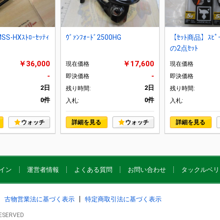
MSS-HXｽﾄﾛｰｾｯﾃｨ
ｳﾞｧﾝﾌｫｰﾄﾞ2500HG
【ｾｯﾄ商品】ｽﾋﾟｰﾄ
の2点ｾｯﾄ
￥36,000
￥17,600
現在価格
現在価格
-
-
即決価格
即決価格
2日
2日
残り時間:
残り時間:
0件
0件
入札:
入札:
ウォッチ
詳細を見る
ウォッチ
詳細を見る
イン
運営者情報
よくある質問
お問い合わせ
タックルベリ
古物営業法に基づく表示
特定商取引法に基づく表示
RESERVED