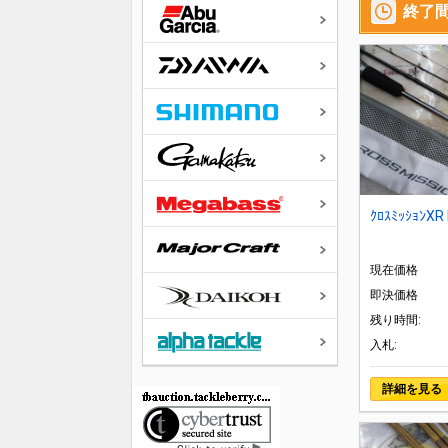
終了
ｸﾛｽﾐｯｼｮﾝXR
現在価格
即決価格
残り時間:
入札:
詳細を見る