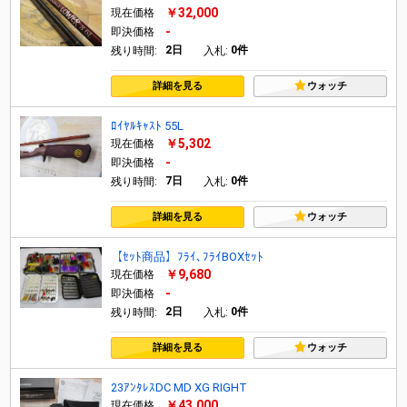
￥32,000
現在価格
-
即決価格
2日
0件
残り時間:
入札:
詳細を見る
ウォッチ
ﾛｲﾔﾙｷｬｽﾄ 55L
￥5,302
現在価格
-
即決価格
7日
0件
残り時間:
入札:
詳細を見る
ウォッチ
【ｾｯﾄ商品】ﾌﾗｲ､ﾌﾗｲBOXｾｯﾄ
￥9,680
現在価格
-
即決価格
2日
0件
残り時間:
入札:
詳細を見る
ウォッチ
23ｱﾝﾀﾚｽDC MD XG RIGHT
￥43,000
現在価格