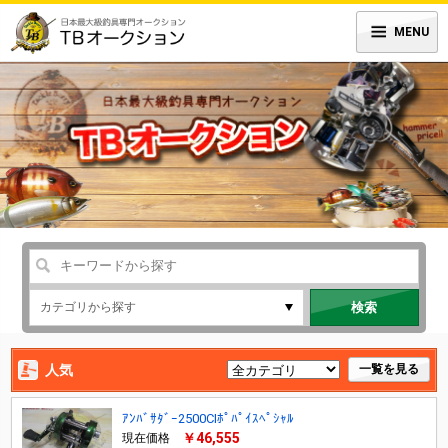
MENU
検索
人気
一覧を見る
ｱﾝﾊﾞｻﾀﾞｰ2500CIﾎﾟﾊﾟｲｽﾍﾟｼｬﾙ
￥46,555
現在価格