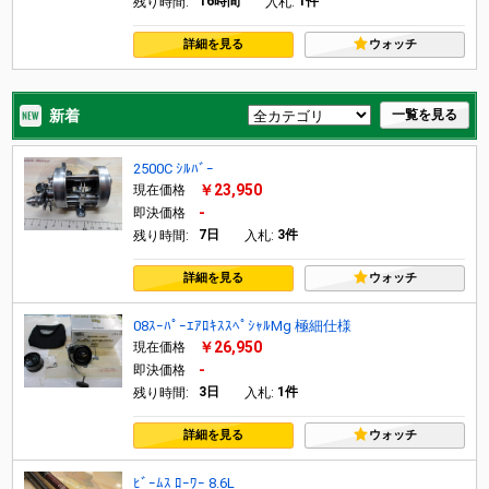
16時間
1件
残り時間:
入札:
詳細を見る
ウォッチ
新着
一覧を見る
2500C ｼﾙﾊﾞｰ
￥23,950
現在価格
-
即決価格
7日
3件
残り時間:
入札:
詳細を見る
ウォッチ
08ｽｰﾊﾟｰｴｱﾛｷｽｽﾍﾟｼｬﾙMg 極細仕様
￥26,950
現在価格
-
即決価格
3日
1件
残り時間:
入札:
詳細を見る
ウォッチ
ﾋﾞｰﾑｽ ﾛｰﾜｰ 8.6L