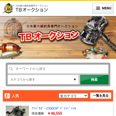
MENU
検索
人気
一覧を見る
ｱﾝﾊﾞｻﾀﾞｰ2500CIﾎﾟﾊﾟｲｽﾍﾟｼｬﾙ
￥46,555
現在価格