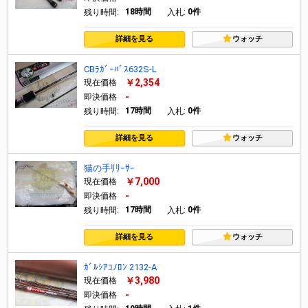
18時間
0件
残り時間:
入札:
詳細を見る
ウォッチ
CBﾗｶﾞｰﾊﾞｽ632S-L
￥2,354
現在価格
-
即決価格
17時間
0件
残り時間:
入札:
詳細を見る
ウォッチ
猫の手ﾘﾘｰｻｰ
￥7,000
現在価格
-
即決価格
17時間
0件
残り時間:
入札:
詳細を見る
ウォッチ
ｶﾞﾙｼｱｺﾉﾛﾝ 2132-A
￥3,980
現在価格
-
即決価格