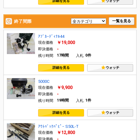
詳細を見る
ウォッチ
終了間際
一覧を見る
ｱﾌﾞｶｰﾃﾞｨﾅﾙ44
￥19,000
現在価格
-
即決価格
17時間
0件
残り時間:
入札:
詳細を見る
ウォッチ
5000C
￥9,900
現在価格
-
即決価格
19時間
1件
残り時間:
入札:
詳細を見る
ウォッチ
ｱｳﾄﾊﾞｯｸﾊﾟﾋﾟｰ S50L-T
￥12,800
現在価格
-
即決価格