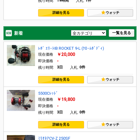
19時間
1件
残り時間:
入札:
詳細を見る
ウォッチ
新着
一覧を見る
ﾚﾎﾞ ｴﾘｰﾄIB ROCKET 9-L (ｸﾛｰﾑﾎﾞﾃﾞｨ)
￥20,000
現在価格
-
即決価格
3日
0件
残り時間:
入札:
詳細を見る
ウォッチ
5500Cﾚｯﾄﾞ
￥19,800
現在価格
-
即決価格
3日
0件
残り時間:
入札:
詳細を見る
ウォッチ
ﾐﾘｵﾈｱCV-Z 250SF