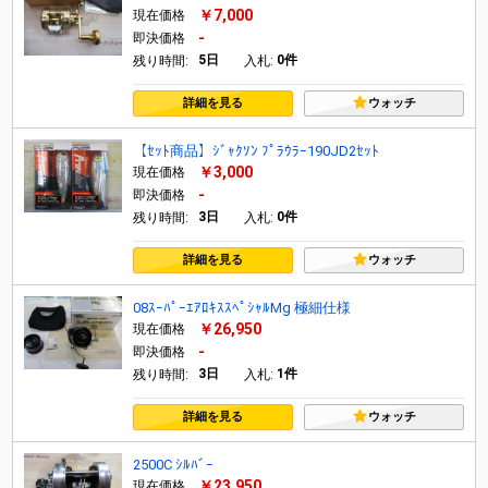
￥7,000
現在価格
-
即決価格
5日
0件
残り時間:
入札:
詳細を見る
ウォッチ
【ｾｯﾄ商品】ｼﾞｬｸｿﾝ ﾌﾟﾗｳﾗｰ190JD2ｾｯﾄ
￥3,000
現在価格
-
即決価格
3日
0件
残り時間:
入札:
詳細を見る
ウォッチ
08ｽｰﾊﾟｰｴｱﾛｷｽｽﾍﾟｼｬﾙMg 極細仕様
￥26,950
現在価格
-
即決価格
3日
1件
残り時間:
入札:
詳細を見る
ウォッチ
2500C ｼﾙﾊﾞｰ
￥23,950
現在価格